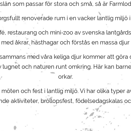
slän som passar för stora och små, så är Farmlodg
sfullt renoverade rum i en vacker lantlig miljö i
afé, restaurang och mini-zoo av svenska lantgårds
n med åkrar, hästhagar och förstås en massa djur 
tillsammans med våra keliga djur kommer att göra d
 lugnet och naturen runt omkring. Här kan barne
orkar.
, möten och fest i lantlig miljö. Vi har olika type
ande aktiviteter, bröllopsfest, födelsedagskalas