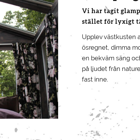
Vi har tagit glamp
stället för lyxigt t
Upplev västkusten a
ösregnet, dimma mo
en bekväm säng och 
på ljudet från natur
fast inne.