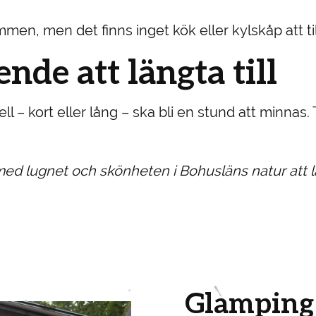
men, men det finns inget kök eller kylskåp att til
nde att längta till
ll – kort eller lång – ska bli en stund att minnas. 
med lugnet och skönheten i Bohusläns natur att lä
Glamping 