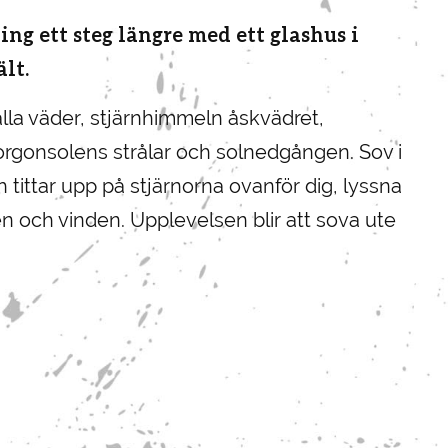
ing ett steg längre med ett glashus i
ält.
lla väder, stjärnhimmeln åskvädret,
rgonsolens strålar och solnedgången. Sov i
tittar upp på stjärnorna ovanför dig, lyssna
en och vinden. Upplevelsen blir att sova ute