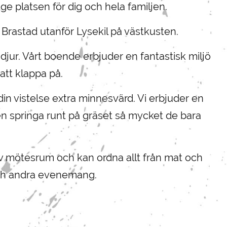
e platsen för dig och hela familjen.
 Brastad utanför Lysekil på västkusten.
djur. Vårt boende erbjuder en fantastisk miljö
att klappa på.
in vistelse extra minnesvärd. Vi erbjuder en
n springa runt på gräset så mycket de bara
r av mötesrum och kan ordna allt från mat och
 och andra evenemang.