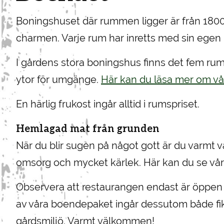
Boningshuset där rummen ligger är från 1800
charmen. Varje rum har inretts med sin egen k
I gårdens stora boningshus finns det fem rum a
ytor för umgänge.
Här kan du läsa mer om vå
En härlig frukost ingår alltid i rumspriset.
Hemlagad mat från grunden
När du blir sugen på något gott är du varmt v
omsorg och mycket kärlek. Här kan du se vår
Observera att restaurangen endast är öppen u
av våra boendepaket ingår dessutom både fika
gårdsmiljö. Varmt välkommen!