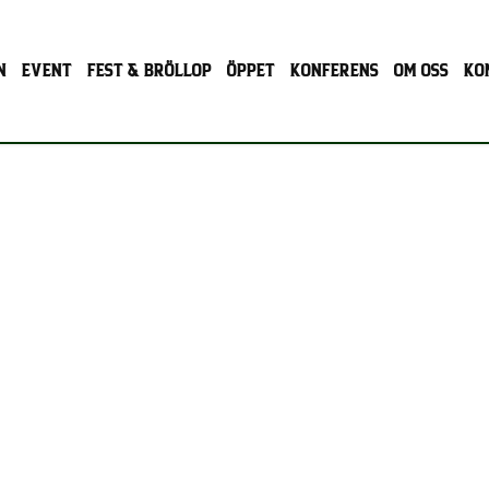
N
EVENT
FEST & BRÖLLOP
ÖPPET
KONFERENS
OM OSS
KO
 BOHUSLÄN - VÄS