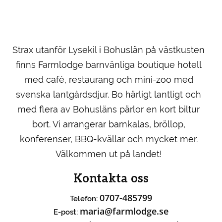
Strax utanför Lysekil i Bohuslän på västkusten
finns Farmlodge barnvänliga boutique hotell
med café, restaurang och mini-zoo med
svenska lantgårdsdjur. Bo härligt lantligt och
med flera av Bohusläns pärlor en kort biltur
bort. Vi arrangerar barnkalas, bröllop,
konferenser, BBQ-kvällar och mycket mer.
Välkommen ut på landet!
Kontakta oss
0707-485799
Telefon:
maria@farmlodge.se
E-post: