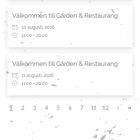
Välkommen till Gården & Restaurang
10 augusti, 2026
11:00 - 20:00
Välkommen till Gården & Restaurang
11 augusti, 2026
11:00 - 20:00
1
2
3
4
5
6
7
11
8
12
9
10