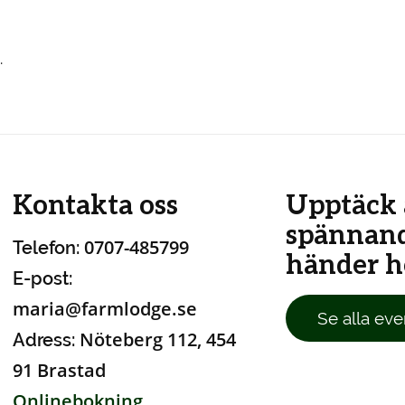
.
Kontakta oss
Upptäck 
spännan
0707-485799
Telefon:
händer ho
E-post:
maria@farmlodge.se
Se alla eve
Nöteberg 112, 454
Adress:
91 Brastad
Onlinebokning