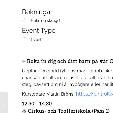
Bokningar
Bokning stängd
Event Type
Event
Boka in dig och ditt barn på vår C
✨
Upptäck en värld fylld av magi, akrobatik o
chansen att tillsammans lära er allt från hä
steg, oavsett om ni är nybörjare eller har li
https://dintrollk
Kursledare Martin Bröns
12:30 – 14:30
Välkommen till Gården
& caféet!
Cirkus- och Trolleriskola (Pass 1)
🎪