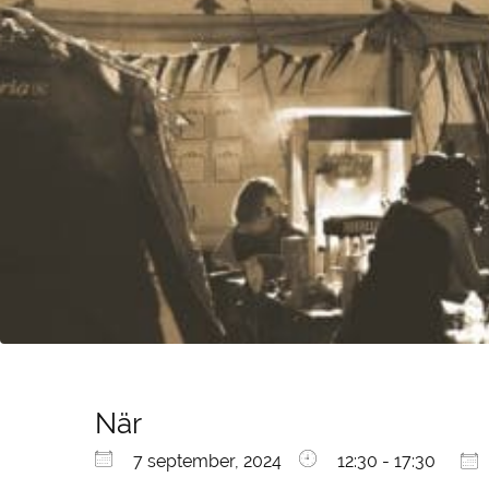
När
Ladda ner ICS
Google Kalender
iCalendar
Office 365
Outlook Live
7 september, 2024
12:30 - 17:30