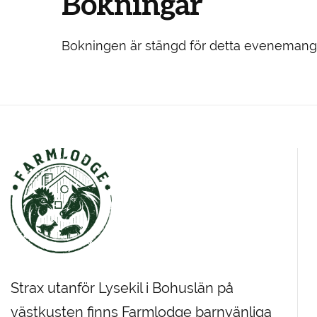
Bokningar
Bokningen är stängd för detta evenemang
Strax utanför Lysekil i Bohuslän på
västkusten finns Farmlodge barnvänliga