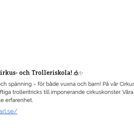
irkus- och Trolleriskola!
🎪✨
ch spänning – för både vuxna och barn! På vår Cirkus-
ftiga trolleritricks till imponerande cirkuskonster. Vår
te erfarenhet.
arl.se/