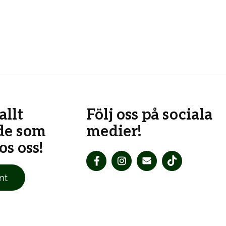
allt
Följ oss på sociala
de som
medier!
s oss!
nt