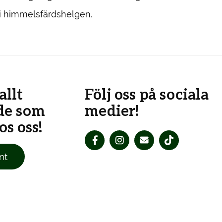
sti himmelsfärdshelgen.
allt
Följ oss på sociala
de som
medier!
s oss!
nt