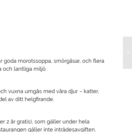
r goda morotssoppa, smörgåsar, och flera
och lantliga miljö.
och vuxna umgås med våra djur – katter,
el av ditt helgfirande.
er 2 år gratis), som gäller under hela
staurangen gäller inte inträdesavgiften.