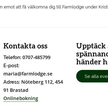
 fram emot att få välkomna dig till Farmlodge under Kri
Kontakta oss
Upptäck 
spännan
0707-485799
Telefon:
händer ho
E-post:
maria@farmlodge.se
Se alla eve
Nöteberg 112, 454
Adress:
91 Brastad
Onlinebokning