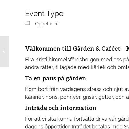
Event Type
Öppettider
Vårkänslor på gården –
Välkommen till Gården & Caféet – 
njut av en dag på
landet!
Fira Kristi himmelsfärdshelgen med oss p
andra rätter, tillagade med kärlek och omta
Ta en paus på gården
Kom bort från vardagens stress och njut 
kaniner, höns, ponnyer, grisar, getter, och 
Inträde och information
För att vi ska kunna fortsätta driva vår går
dagens öppettider. Inträdet betalas med Swi