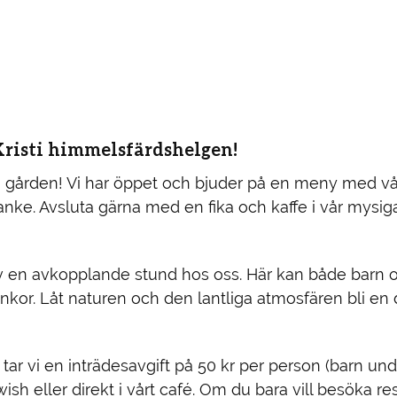
Kristi himmelsfärdshelgen!
å gården! Vi har öppet och bjuder på en meny med vå
nke. Avsluta gärna med en fika och kaffe i vår mysiga 
av en avkopplande stund hos oss. Här kan både barn 
ankor. Låt naturen och den lantliga atmosfären bli en d
d tar vi en inträdesavgift på 50 kr per person (barn und
sh eller direkt i vårt café. Om du bara vill besöka re