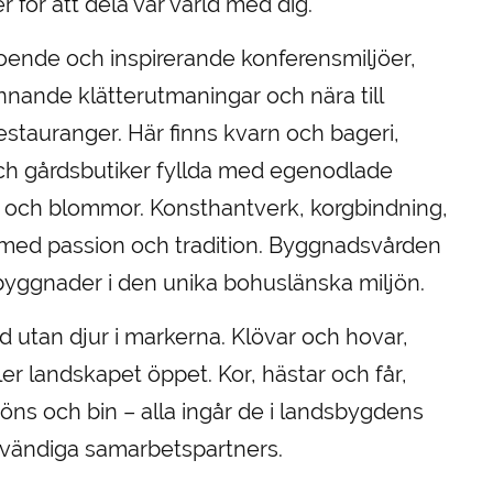
r för att dela vår värld med dig.
boende och inspirerande konferensmiljöer,
nnande klätterutmaningar och nära till
estauranger. Här finns kvarn och bageri,
och gårdsbutiker fyllda med egenodlade
är och blommor. Konsthantverk, korgbindning,
at med passion och tradition. Byggnadsvården
yggnader i den unika bohuslänska miljön.
 utan djur i markerna. Klövar och hovar,
er landskapet öppet. Kor, hästar och får,
höns och bin – alla ingår de i landsbygdens
dvändiga samarbetspartners.