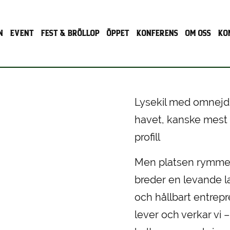
N
EVENT
FEST & BRÖLLOP
ÖPPET
KONFERENS
OM OSS
KO
Lysekil med omnejd 
havet, kanske mest k
profill
Men platsen rymmer 
breder en levande lan
och hållbart entrepr
lever och verkar vi 