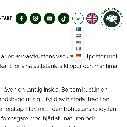
NTAKT
är en av västkustens vackraste utposter mot
änt för sina saltstänkta klippor och maritima
även en lantlig insida. Bortom kustlinjen
dsbygd ut sig – fylld av historia, tradition
enörskap. Här, mitt i den Bohuslänska idyllen,
– företagare med hjärtat i naturen och