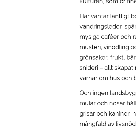
kulturen, som brinne
Här väntar lantligt 
vandringsleder, spä
mysiga caféer och r
musteri, vinodling 
grönsaker, frukt, b
snideri – allt skap
värnar om hus och b
Och ingen landsbygd
mular och nosar håll
grisar och kaniner, 
mångfald av livsnö