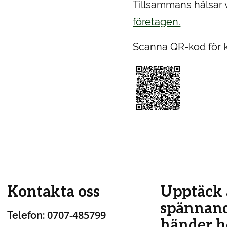
Tillsammans hälsar v
företagen.
Scanna QR-kod för k
Kontakta oss
Upptäck 
spännan
0707-485799
Telefon:
händer ho