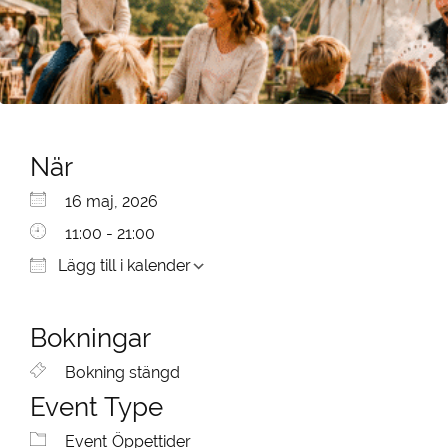
När
Ladda ner ICS
Google Kalender
iCalendar
Office 365
Outlook Live
16 maj, 2026
11:00 - 21:00
Lägg till i kalender
Bokningar
Bokning stängd
Event Type
Event
Öppettider