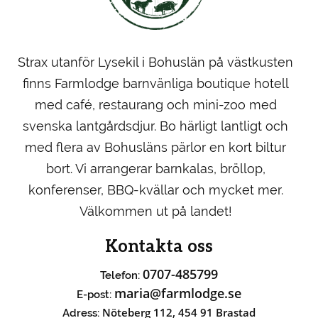
Strax utanför Lysekil i Bohuslän på västkusten
finns Farmlodge barnvänliga boutique hotell
med café, restaurang och mini-zoo med
svenska lantgårdsdjur. Bo härligt lantligt och
med flera av Bohusläns pärlor en kort biltur
bort. Vi arrangerar barnkalas, bröllop,
konferenser, BBQ-kvällar och mycket mer.
Välkommen ut på landet!
Kontakta oss
0707-485799
Telefon:
maria@farmlodge.se
E-post:
Nöteberg 112, 454 91 Brastad
Adress: