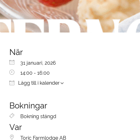
När
Ladda ner ICS
Google Kalender
iCalendar
Office 365
Outlook Live
31 januari, 2026
14:00 - 16:00
Lägg till i kalender
Bokningar
Bokning stängd
Var
Toric Farmlodge AB