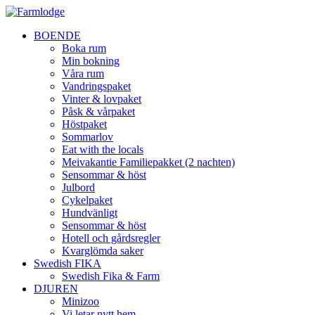
BOENDE
Boka rum
Min bokning
Våra rum
Vandringspaket
Vinter & lovpaket
Påsk & vårpaket
Höstpaket
Sommarlov
Eat with the locals
Meivakantie Familiepakket (2 nachten)
Sensommar & höst
Julbord
Cykelpaket
Hundvänligt
Sensommar & höst
Hotell och gårdsregler
Kvarglömda saker
Swedish FIKA
Swedish Fika & Farm
DJUREN
Minizoo
Vi letar nytt hem