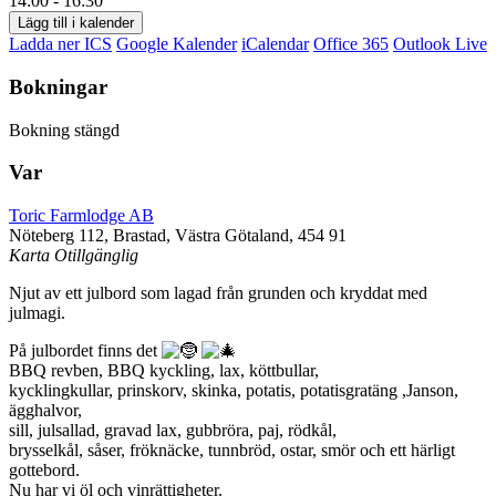
14:00 - 16:30
Lägg till i kalender
Ladda ner ICS
Google Kalender
iCalendar
Office 365
Outlook Live
Bokningar
Bokning stängd
Var
Toric Farmlodge AB
Nöteberg 112, Brastad, Västra Götaland, 454 91
Karta Otillgänglig
Njut av ett julbord som lagad från grunden och kryddat med
julmagi.
På julbordet finns det
BBQ revben, BBQ kyckling, lax, köttbullar,
kycklingkullar, prinskorv, skinka, potatis, potatisgratäng ,Janson,
ägghalvor,
sill, julsallad, gravad lax, gubbröra, paj, rödkål,
brysselkål, såser, fröknäcke, tunnbröd, ostar, smör och ett härligt
gottebord.
Nu har vi öl och vinrättigheter.