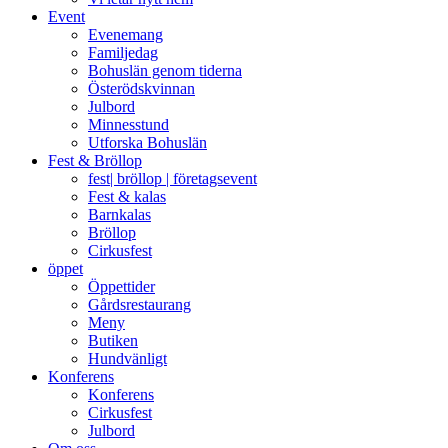
Event
Evenemang
Familjedag
Bohuslän genom tiderna
Österödskvinnan
Julbord
Minnesstund
Utforska Bohuslän
Fest & Bröllop
fest| bröllop | företagsevent
Fest & kalas
Barnkalas
Bröllop
Cirkusfest
öppet
Öppettider
Gårdsrestaurang
Meny
Butiken
Hundvänligt
Konferens
Konferens
Cirkusfest
Julbord