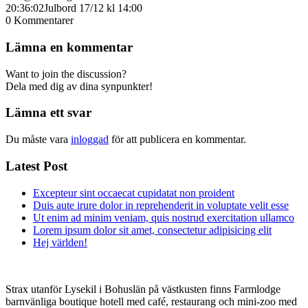
20:36:02
Julbord 17/12 kl 14:00
0
Kommentarer
Lämna en kommentar
Want to join the discussion?
Dela med dig av dina synpunkter!
Lämna ett svar
Du måste vara
inloggad
för att publicera en kommentar.
Latest Post
Excepteur sint occaecat cupidatat non proident
Duis aute irure dolor in reprehenderit in voluptate velit esse
Ut enim ad minim veniam, quis nostrud exercitation ullamco
Lorem ipsum dolor sit amet, consectetur adipisicing elit
Hej världen!
Strax utanför Lysekil i Bohuslän på västkusten finns Farmlodge
barnvänliga boutique hotell med café, restaurang och mini-zoo med