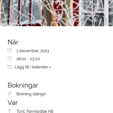
När
Ladda ner ICS
Google Kalender
iCalendar
Office 365
Outlook Live
1 december, 2023
18:00 - 23:00
Lägg till i kalender
Bokningar
Bokning stängd
Var
Toric Farmlodge AB