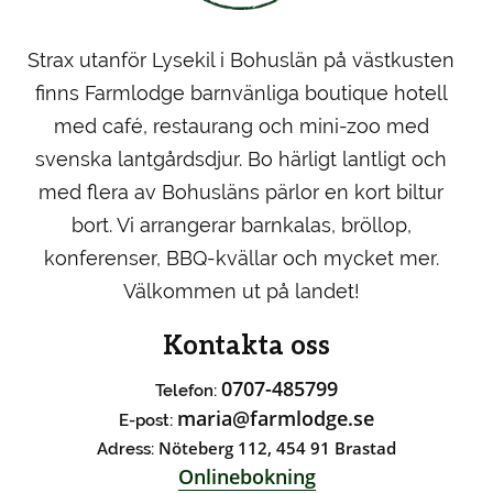
Strax utanför Lysekil i Bohuslän på västkusten
finns Farmlodge barnvänliga boutique hotell
med café, restaurang och mini-zoo med
svenska lantgårdsdjur. Bo härligt lantligt och
med flera av Bohusläns pärlor en kort biltur
bort. Vi arrangerar barnkalas, bröllop,
konferenser, BBQ-kvällar och mycket mer.
Välkommen ut på landet!
Kontakta oss
0707-485799
Telefon:
maria@farmlodge.se
E-post:
Nöteberg 112, 454 91 Brastad
Adress:
Onlinebokning