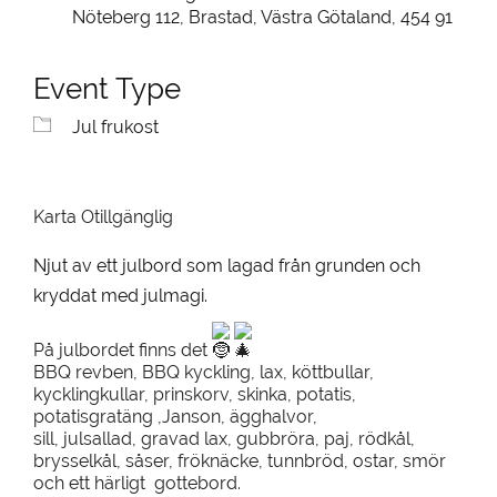
Nöteberg 112, Brastad, Västra Götaland, 454 91
Event Type
Jul frukost
Karta Otillgänglig
Njut av ett julbord som lagad från grunden och
kryddat med julmagi.
På julbordet finns det
BBQ revben, BBQ kyckling, lax, köttbullar,
kycklingkullar, prinskorv, skinka, potatis,
potatisgratäng ,Janson, ägghalvor,
sill, julsallad, gravad lax, gubbröra, paj, rödkål,
brysselkål, såser, fröknäcke, tunnbröd, ostar, smör
och ett härligt gottebord.