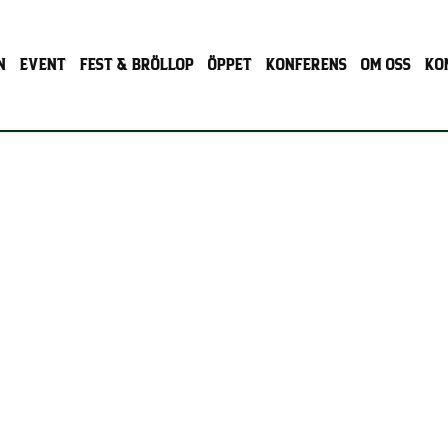
N
EVENT
FEST & BRÖLLOP
ÖPPET
KONFERENS
OM OSS
KO