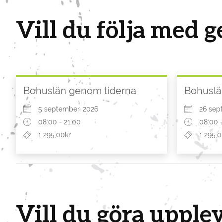
Vill du följa med 
Bohuslän genom tiderna
Bohuslä
5 september, 2026
26 sep
08:00 - 21:00
08:00 
1 295,00kr
1 295,
Vill du göra upple