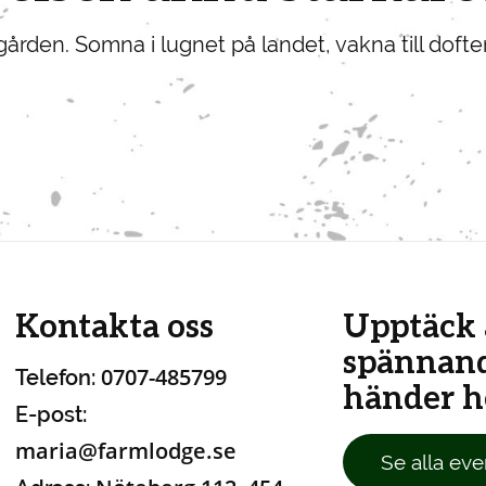
rden. Somna i lugnet på landet, vakna till doften 
Kontakta oss
Upptäck 
spännan
0707-485799
Telefon:
händer ho
E-post:
maria@farmlodge.se
Se alla eve