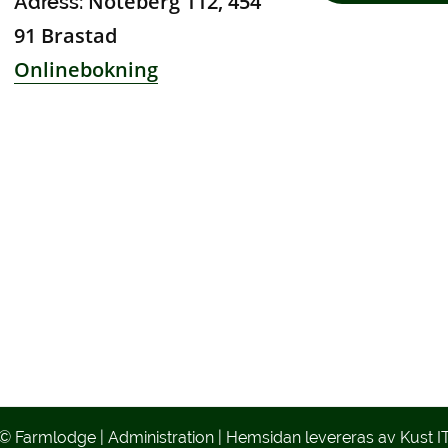
Nöteberg 112, 454
Adress:
91 Brastad
Onlinebokning
© Farmlodge
|
Administration
|
Hemsidan levereras av Kust I