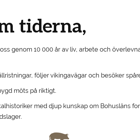
m tiderna,
r oss genom 10 000 år av liv, arbete och överlevn
ällristningar, följer vikingavägar och besöker sp
ygd möts på riktigt.
okalhistoriker med djup kunskap om Bohusläns f
dslager.