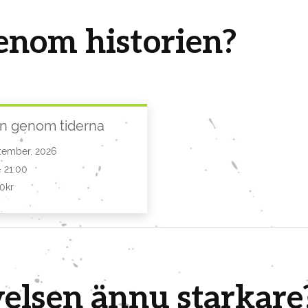
genom historien?
n genom tiderna
tember, 2026
- 21:00
00kr
velsen ännu starkare