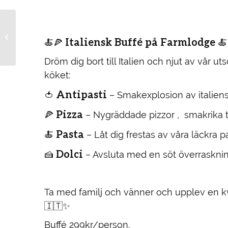
🍝🍕 Italiensk Buffé
med Live Musik på
Italiensk Buffé på Farmlodge
🍝🍕
🍝
Farmlodge 🍝🍕
Dröm dig bort till Italien och njut av vår u
köket:
Antipasti
🍅
– Smakexplosion av italiens
Pizza
🍕
– Nygräddade pizzor , smakrika 
Pasta
🍝
– Låt dig frestas av våra läckra pa
Dolci
🍰
– Avsluta med en söt överraskning
Ta med familj och vänner och upplev en kvä
🇮🇹✨
Buffé 299kr/person.