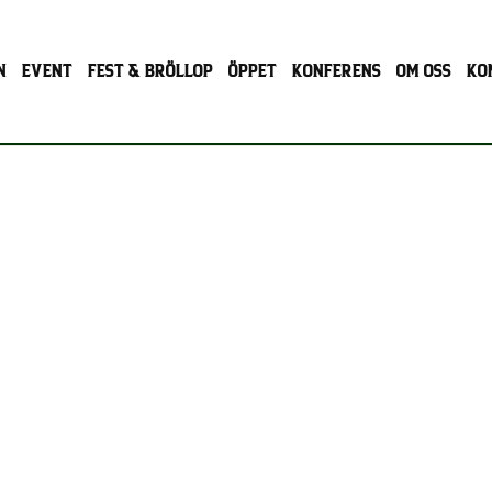
N
EVENT
FEST & BRÖLLOP
ÖPPET
KONFERENS
OM OSS
KO