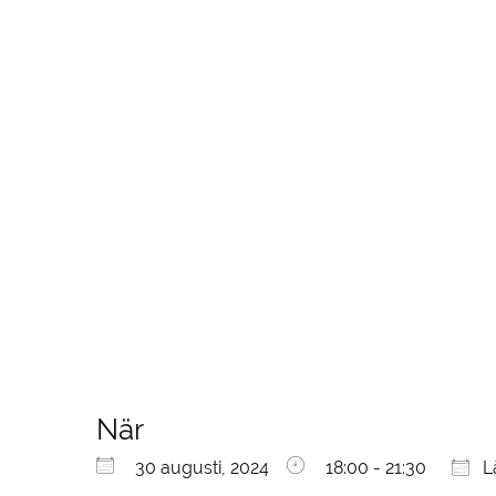
När
Ladda ner ICS
Google Kalender
iCalendar
Office 365
Outlook Live
30 augusti, 2024
18:00 - 21:30
Lä