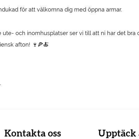
framdukad för att välkomna dig med öppna armar.
te- och inomhusplatser ser vi till att ni har det bra 
iensk afton! 🍷🍕🍝
.
Kontakta oss
Upptäck 