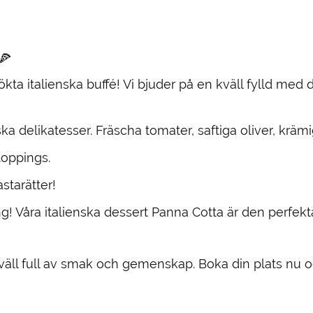
🍕
tsökta italienska buffé! Vi bjuder på en kväll fylld me
ka delikatesser. Fräscha tomater, saftiga oliver, krä
toppings.
starätter!
! Våra italienska dessert Panna Cotta är den perfekta
ll full av smak och gemenskap. Boka din plats nu och 