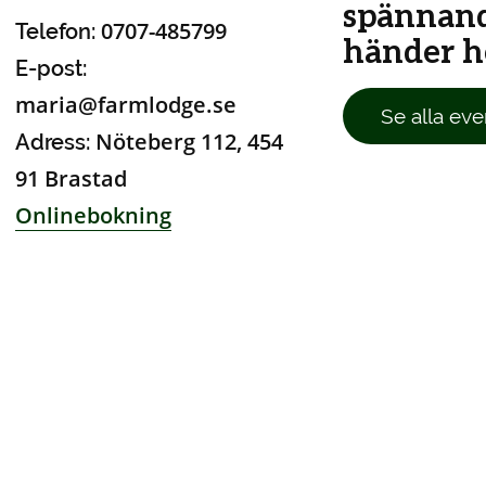
spännan
0707-485799
Telefon:
händer ho
E-post:
maria@farmlodge.se
Se alla eve
Nöteberg 112, 454
Adress:
91 Brastad
Onlinebokning