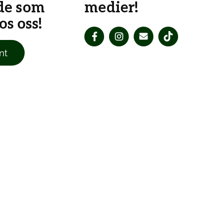
de som
medier!
s oss!
nt