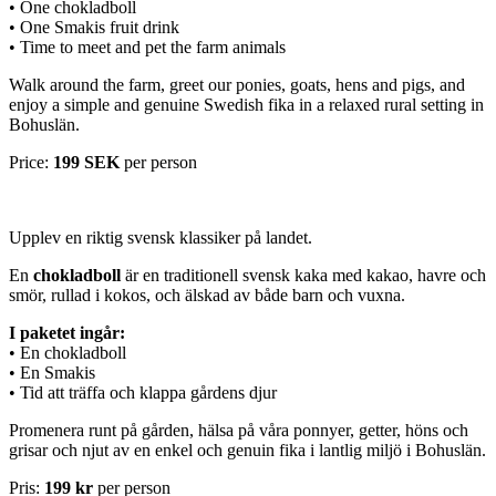
• One chokladboll
• One Smakis fruit drink
• Time to meet and pet the farm animals
Walk around the farm, greet our ponies, goats, hens and pigs, and
enjoy a simple and genuine Swedish fika in a relaxed rural setting in
Bohuslän.
Price:
199 SEK
per person
Upplev en riktig svensk klassiker på landet.
En
chokladboll
är en traditionell svensk kaka med kakao, havre och
smör, rullad i kokos, och älskad av både barn och vuxna.
I paketet ingår:
• En chokladboll
• En Smakis
• Tid att träffa och klappa gårdens djur
Promenera runt på gården, hälsa på våra ponnyer, getter, höns och
grisar och njut av en enkel och genuin fika i lantlig miljö i Bohuslän.
Pris:
199 kr
per person