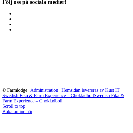
Följ oss på sociala medier!
© Farmlodge
|
Administration
|
Hemsidan levereras av Kust IT
Swedish Fika & Farm Experience – Chokladboll
Swedish Fika &
Farm Experience – Chokladboll
Scroll to top
Boka online här