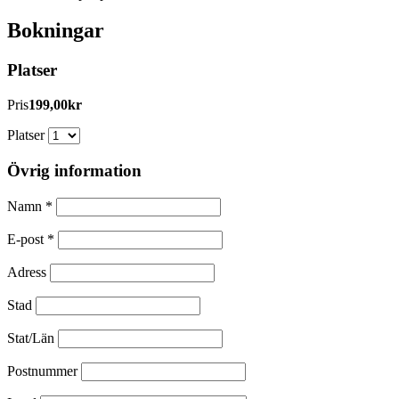
Bokningar
Platser
Pris
199,00kr
Platser
Övrig information
Namn
*
E-post
*
Adress
Stad
Stat/Län
Postnummer