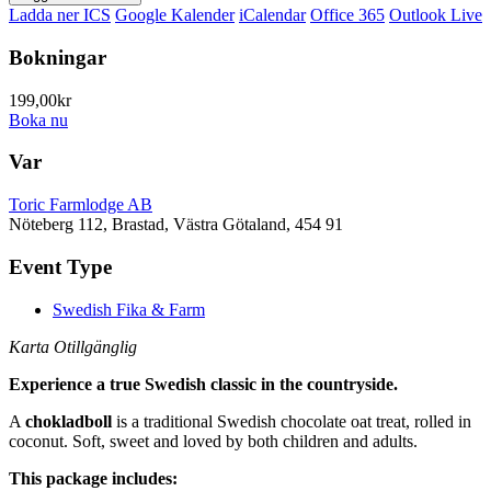
Ladda ner ICS
Google Kalender
iCalendar
Office 365
Outlook Live
Bokningar
199,00kr
Boka nu
Var
Toric Farmlodge AB
Nöteberg 112, Brastad, Västra Götaland, 454 91
Event Type
Swedish Fika & Farm
Karta Otillgänglig
Experience a true Swedish classic in the countryside.
A
chokladboll
is a traditional Swedish chocolate oat treat, rolled in
coconut. Soft, sweet and loved by both children and adults.
This package includes: