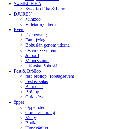
Swedish FIKA
Swedish Fika & Farm
DJUREN
Minizoo
Vi letar nytt hem
Event
Evenemang
Familjedag
Bohuslän genom tiderna
Österödskvinnan
Julbord
Minnesstund
Utforska Bohuslän
Fest & Bröllop
fest| bröllop | företagsevent
Fest & kalas
Barnkalas
Bröllop
Cirkusfest
öppet
Öppettider
Gårdsrestaurang
Meny
Butiken
Hundvänligt