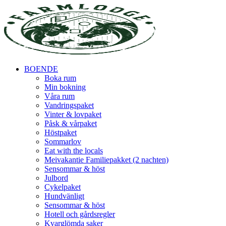
BOENDE
Boka rum
Min bokning
Våra rum
Vandringspaket
Vinter & lovpaket
Påsk & vårpaket
Höstpaket
Sommarlov
Eat with the locals
Meivakantie Familiepakket (2 nachten)
Sensommar & höst
Julbord
Cykelpaket
Hundvänligt
Sensommar & höst
Hotell och gårdsregler
Kvarglömda saker