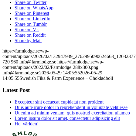
Share on Twitter
Share on WhatsApp
Share on Pinterest
Share on LinkedIn
Share on Tumblr
Share on Vk
Share on Reddit
Share by Mail
https://farmlodge.se/wp-
content/uploads/2026/02/132947939_2762995090624668_12032377
720
960
info@farmlodge.se
https://farmlodge.se/wp-
content/uploads/2022/02/Farmlodge-288x300.png
info@farmlodge.se
2026-05-29 14:05:55
2026-05-29
14:05:55
Swedish Fika & Farm Experience – Chokladboll
Latest Post
Excepteur sint occaecat cupidatat non proident
Duis aute irure dolor in reprehenderit in voluptate velit esse
Ut enim ad minim veniam, quis nostrud exercitation ullamco
Lorem ipsum dolor sit amet, consectetur adipisicing elit
Hej världen!