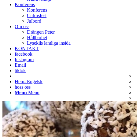
Konferens
Konferens
Cirkusfest
Julbord
Om oss
Drängen Peter
Hållbarhet
Lysekils lantliga insida
KONTAKT
facebook
Instagram
Email
tiktok
Hem- Engelsk
hoss oss
Menu
Menu