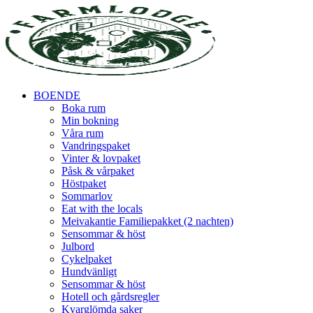
BOENDE
Boka rum
Min bokning
Våra rum
Vandringspaket
Vinter & lovpaket
Påsk & vårpaket
Höstpaket
Sommarlov
Eat with the locals
Meivakantie Familiepakket (2 nachten)
Sensommar & höst
Julbord
Cykelpaket
Hundvänligt
Sensommar & höst
Hotell och gårdsregler
Kvarglömda saker