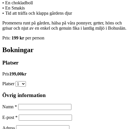
• En chokladboll
• En Smakis
• Tid att träffa och klappa gårdens djur
Promenera runt på gården, hälsa på våra ponnyer, getter, höns och
grisar och njut av en enkel och genuin fika i lantlig miljö i Bohuslän.
Pris:
199 kr
per person
Bokningar
Platser
Pris
199,00kr
Platser
Övrig information
Namn
*
E-post
*
Adress