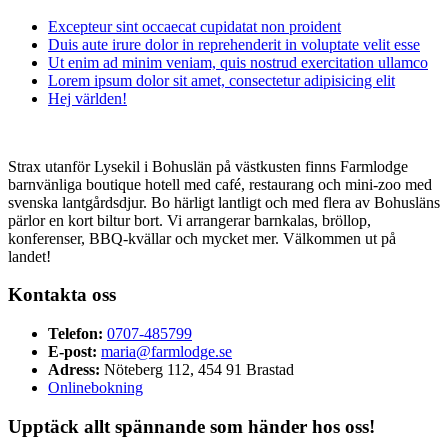
Excepteur sint occaecat cupidatat non proident
Duis aute irure dolor in reprehenderit in voluptate velit esse
Ut enim ad minim veniam, quis nostrud exercitation ullamco
Lorem ipsum dolor sit amet, consectetur adipisicing elit
Hej världen!
Strax utanför Lysekil i Bohuslän på västkusten finns Farmlodge
barnvänliga boutique hotell med café, restaurang och mini-zoo med
svenska lantgårdsdjur. Bo härligt lantligt och med flera av Bohusläns
pärlor en kort biltur bort. Vi arrangerar barnkalas, bröllop,
konferenser, BBQ-kvällar och mycket mer. Välkommen ut på
landet!
Kontakta oss
Telefon:
0707-485799
E-post:
maria@farmlodge.se
Adress:
Nöteberg 112, 454 91 Brastad
Onlinebokning
Upptäck allt spännande som händer hos oss!