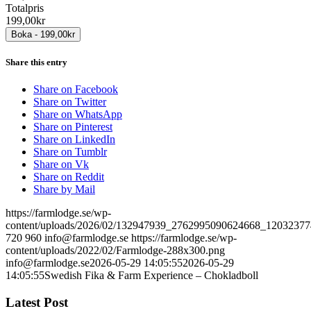
Totalpris
199,00kr
Share this entry
Share on Facebook
Share on Twitter
Share on WhatsApp
Share on Pinterest
Share on LinkedIn
Share on Tumblr
Share on Vk
Share on Reddit
Share by Mail
https://farmlodge.se/wp-
content/uploads/2026/02/132947939_2762995090624668_12032377
720
960
info@farmlodge.se
https://farmlodge.se/wp-
content/uploads/2022/02/Farmlodge-288x300.png
info@farmlodge.se
2026-05-29 14:05:55
2026-05-29
14:05:55
Swedish Fika & Farm Experience – Chokladboll
Latest Post