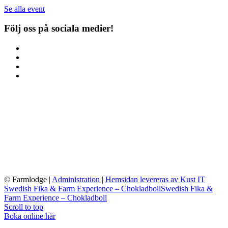
Se alla event
Följ oss på sociala medier!
© Farmlodge
|
Administration
|
Hemsidan levereras av Kust IT
Swedish Fika & Farm Experience – Chokladboll
Swedish Fika &
Farm Experience – Chokladboll
Scroll to top
Boka online här