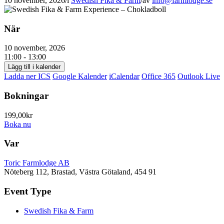
10 november, 2026
/
i
Swedish Fika & Farm
/
av
info@farmlodge.se
När
10 november, 2026
11:00 - 13:00
Lägg till i kalender
Ladda ner ICS
Google Kalender
iCalendar
Office 365
Outlook Live
Bokningar
199,00kr
Boka nu
Var
Toric Farmlodge AB
Nöteberg 112, Brastad, Västra Götaland, 454 91
Event Type
Swedish Fika & Farm