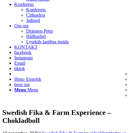
Konferens
Konferens
Cirkusfest
Julbord
Om oss
Drängen Peter
Hållbarhet
Lysekils lantliga insida
KONTAKT
facebook
Instagram
Email
tiktok
Hem- Engelsk
hoss oss
Menu
Menu
Swedish Fika & Farm Experience –
Chokladboll