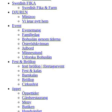
Swedish FIKA
Swedish Fika & Farm
DJUREN
Minizoo
Vi letar nytt hem
Event
Evenemang
Familjedag
Bohuslän genom tiderna
Österödskvinnan
Julbord
Minnesstund
Utforska Bohuslän
Fest & Bröllop
fest| bröllop | företagsevent
Fest & kalas
Barnkalas
Bröllop
Cirkusfest
öppet
Öppettider
Gårdsrestaurang
Meny
Butiken
Hundvänligt