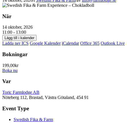
14 oktober, 2026
/
i
Swedish Fika & Farm
/
av
info@farmlodge.se
När
14 oktober, 2026
11:00 - 13:00
Lägg till i kalender
Ladda ner ICS
Google Kalender
iCalendar
Office 365
Outlook Live
Bokningar
199,00kr
Boka nu
Var
Toric Farmlodge AB
Nöteberg 112, Brastad, Västra Götaland, 454 91
Event Type
Swedish Fika & Farm