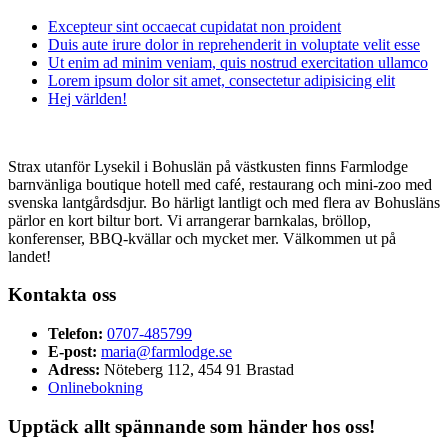
Excepteur sint occaecat cupidatat non proident
Duis aute irure dolor in reprehenderit in voluptate velit esse
Ut enim ad minim veniam, quis nostrud exercitation ullamco
Lorem ipsum dolor sit amet, consectetur adipisicing elit
Hej världen!
Strax utanför Lysekil i Bohuslän på västkusten finns Farmlodge
barnvänliga boutique hotell med café, restaurang och mini-zoo med
svenska lantgårdsdjur. Bo härligt lantligt och med flera av Bohusläns
pärlor en kort biltur bort. Vi arrangerar barnkalas, bröllop,
konferenser, BBQ-kvällar och mycket mer. Välkommen ut på
landet!
Kontakta oss
Telefon:
0707-485799
E-post:
maria@farmlodge.se
Adress:
Nöteberg 112, 454 91 Brastad
Onlinebokning
Upptäck allt spännande som händer hos oss!