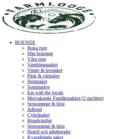
BOENDE
Boka rum
Min bokning
Våra rum
Vandringspaket
Vinter & lovpaket
Påsk & vårpaket
Höstpaket
Sommarlov
Eat with the locals
Meivakantie Familiepakket (2 nachten)
Sensommar & höst
Julbord
Cykelpaket
Hundvänligt
Sensommar & höst
Hotell och gårdsregler
Kvarglömda saker