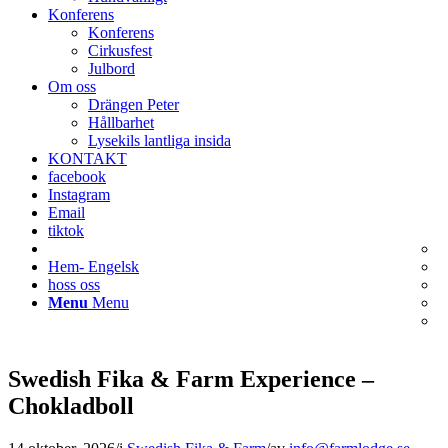
Konferens
Konferens
Cirkusfest
Julbord
Om oss
Drängen Peter
Hållbarhet
Lysekils lantliga insida
KONTAKT
facebook
Instagram
Email
tiktok
Hem- Engelsk
hoss oss
Menu
Menu
Swedish Fika & Farm Experience –
Chokladboll