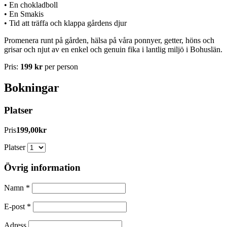
• En chokladboll
• En Smakis
• Tid att träffa och klappa gårdens djur
Promenera runt på gården, hälsa på våra ponnyer, getter, höns och
grisar och njut av en enkel och genuin fika i lantlig miljö i Bohuslän.
Pris:
199 kr
per person
Bokningar
Platser
Pris
199,00kr
Platser
Övrig information
Namn
*
E-post
*
Adress