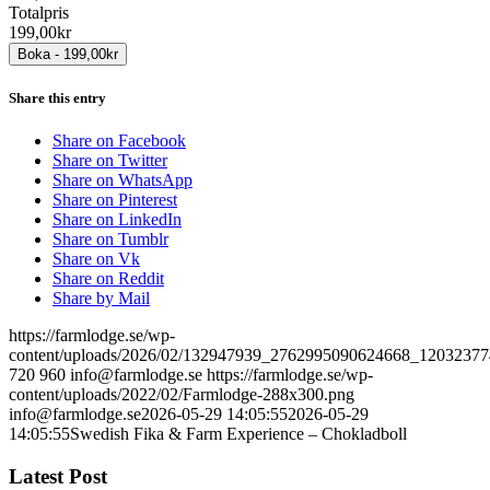
Totalpris
199,00kr
Share this entry
Share on Facebook
Share on Twitter
Share on WhatsApp
Share on Pinterest
Share on LinkedIn
Share on Tumblr
Share on Vk
Share on Reddit
Share by Mail
https://farmlodge.se/wp-
content/uploads/2026/02/132947939_2762995090624668_12032377
720
960
info@farmlodge.se
https://farmlodge.se/wp-
content/uploads/2022/02/Farmlodge-288x300.png
info@farmlodge.se
2026-05-29 14:05:55
2026-05-29
14:05:55
Swedish Fika & Farm Experience – Chokladboll
Latest Post