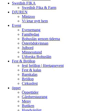
Swedish FIKA
Swedish Fika & Farm
DJUREN
Minizoo
Vi letar nytt hem
Event
Evenemang
Familjedag
Bohuslän genom tiderna
Österödskvinnan
Julbord
Minnesstund
Utforska Bohuslän
Fest & Bröllop
fest| bröllop | företagsevent
Fest & kalas
Barnkalas
Bröllop
Cirkusfest
öppet
Öppettider
Gårdsrestaurang
Meny
Butiken
Hundvänligt