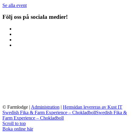
Se alla event
Följ oss på sociala medier!
© Farmlodge
|
Administration
|
Hemsidan levereras av Kust IT
Swedish Fika & Farm Experience – Chokladboll
Swedish Fika &
Farm Experience – Chokladboll
Scroll to top
Boka online här