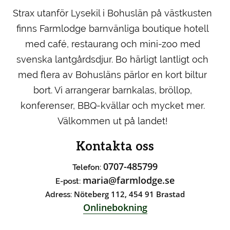
Strax utanför Lysekil i Bohuslän på västkusten
finns Farmlodge barnvänliga boutique hotell
med café, restaurang och mini-zoo med
svenska lantgårdsdjur. Bo härligt lantligt och
med flera av Bohusläns pärlor en kort biltur
bort. Vi arrangerar barnkalas, bröllop,
konferenser, BBQ-kvällar och mycket mer.
Välkommen ut på landet!
Kontakta oss
0707-485799
Telefon:
maria@farmlodge.se
E-post:
Nöteberg 112, 454 91 Brastad
Adress:
Onlinebokning