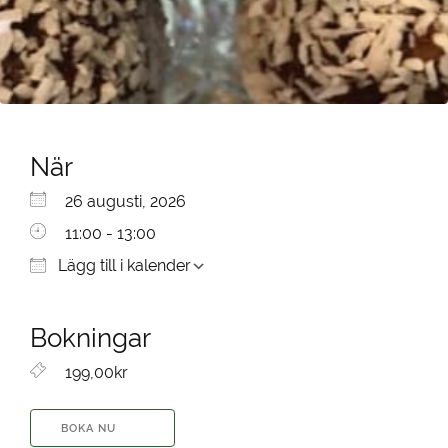
När
Ladda ner ICS
Google Kalender
iCalendar
Office 365
Outlook Live
26 augusti, 2026
11:00 - 13:00
Lägg till i kalender
Bokningar
199,00kr
BOKA NU