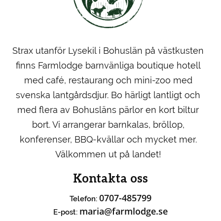
Strax utanför Lysekil i Bohuslän på västkusten
finns Farmlodge barnvänliga boutique hotell
med café, restaurang och mini-zoo med
svenska lantgårdsdjur. Bo härligt lantligt och
med flera av Bohusläns pärlor en kort biltur
bort. Vi arrangerar barnkalas, bröllop,
konferenser, BBQ-kvällar och mycket mer.
Välkommen ut på landet!
Kontakta oss
0707-485799
Telefon:
maria@farmlodge.se
E-post: