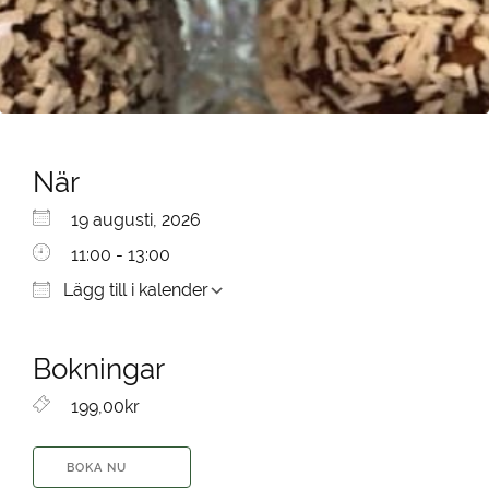
När
Ladda ner ICS
Google Kalender
iCalendar
Office 365
Outlook Live
19 augusti, 2026
11:00 - 13:00
Lägg till i kalender
Bokningar
199,00kr
BOKA NU