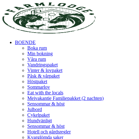
BOENDE
Boka rum
Min bokning
Våra rum
Vandringspaket
Vinter & lovpaket
Påsk & vårpaket
Höstpaket
Sommarlov
Eat with the locals
Meivakantie Familiepakket (2 nachten)
Sensommar & höst
Julbord
Cykelpaket
Hundvänligt
Sensommar & höst
Hotell och gårdsregler
Kvarglömda saker