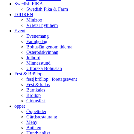
Swedish FIKA
Swedish Fika & Farm
DJUREN
Minizoo
Vi letar nytt hem
Event
Evenemang
Familjedag
Bohuslän genom tiderna
Österödskvinnan
Julbord
Minnesstund
Utforska Bohuslän
Fest & Bröllop
fest| bröllop | företagsevent
Fest & kalas
Barnkalas
Bröllop
Cirkusfest
öppet
Öppettider
Gårdsrestaurang
Meny
Butiken
Hundvänligt