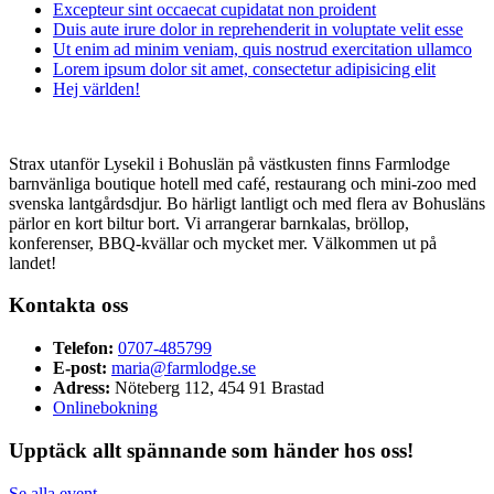
Excepteur sint occaecat cupidatat non proident
Duis aute irure dolor in reprehenderit in voluptate velit esse
Ut enim ad minim veniam, quis nostrud exercitation ullamco
Lorem ipsum dolor sit amet, consectetur adipisicing elit
Hej världen!
Strax utanför Lysekil i Bohuslän på västkusten finns Farmlodge
barnvänliga boutique hotell med café, restaurang och mini-zoo med
svenska lantgårdsdjur. Bo härligt lantligt och med flera av Bohusläns
pärlor en kort biltur bort. Vi arrangerar barnkalas, bröllop,
konferenser, BBQ-kvällar och mycket mer. Välkommen ut på
landet!
Kontakta oss
Telefon:
0707-485799
E-post:
maria@farmlodge.se
Adress:
Nöteberg 112, 454 91 Brastad
Onlinebokning
Upptäck allt spännande som händer hos oss!
Se alla event