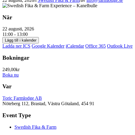
22 augusti, 2026
/
i
Swedish Fika & Farm
/
av
info@farmlodge.se
När
22 augusti, 2026
11:00 - 13:00
Lägg till i kalender
Ladda ner ICS
Google Kalender
iCalendar
Office 365
Outlook Live
Bokningar
249,00kr
Boka nu
Var
Toric Farmlodge AB
Nöteberg 112, Brastad, Västra Götaland, 454 91
Event Type
Swedish Fika & Farm