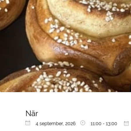
När
Ladda ner ICS
Google Kalender
iCalendar
Office 365
Outlook Live
4 september, 2026
11:00 - 13:00