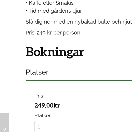
• Kaffe eller Smakis
• Tid med gårdens djur
Slå dig ner med en nybakad bulle och njut
Pris: 249 kr per person
Bokningar
Platser
Pris
249,00kr
Platser
Swedish Fika & Farm
Swedish Fika & Farm
Experience –
Experience –