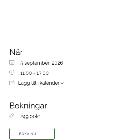
När
Ladda ner ICS
Google Kalender
iCalendar
Office 365
Outlook Live
5 september, 2026
11:00 - 13:00
Lägg till i kalender
Bokningar
249,00kr
BOKA NU