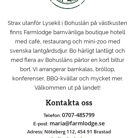
Strax utanför Lysekil i Bohuslän på västkusten
finns Farmlodge barnvänliga boutique hotell
med café, restaurang och mini-zoo med
svenska lantgårdsdjur. Bo härligt lantligt och
med flera av Bohusläns pärlor en kort biltur
bort. Vi arrangerar barnkalas, bröllop,
konferenser, BBQ-kvällar och mycket mer.
Välkommen ut på landet!
Kontakta oss
0707-485799
Telefon:
maria@farmlodge.se
E-post:
Nöteberg 112, 454 91 Brastad
Adress: