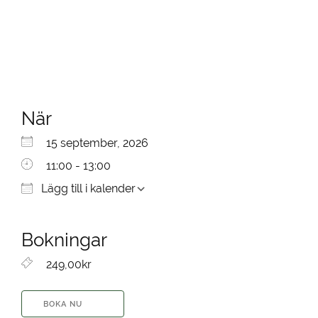
När
Ladda ner ICS
Google Kalender
iCalendar
Office 365
Outlook Live
15 september, 2026
11:00 - 13:00
Lägg till i kalender
Bokningar
249,00kr
BOKA NU