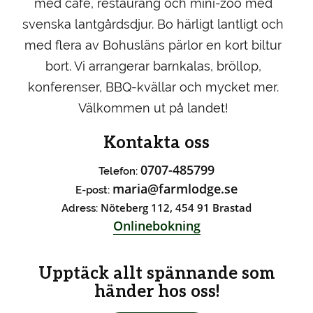
med café, restaurang och mini-zoo med
svenska lantgårdsdjur. Bo härligt lantligt och
med flera av Bohusläns pärlor en kort biltur
bort. Vi arrangerar barnkalas, bröllop,
konferenser, BBQ-kvällar och mycket mer.
Välkommen ut på landet!
Kontakta oss
0707-485799
Telefon:
maria@farmlodge.se
E-post:
Nöteberg 112, 454 91 Brastad
Adress:
Onlinebokning
Upptäck allt spännande som
händer hos oss!