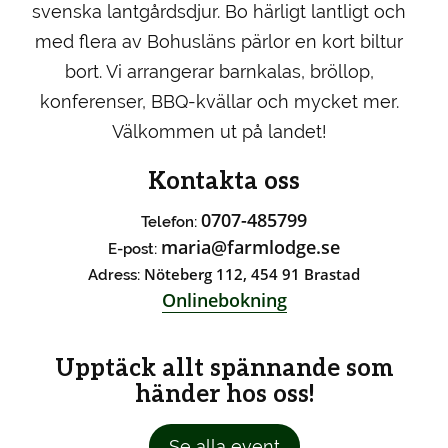
svenska lantgårdsdjur. Bo härligt lantligt och
med flera av Bohusläns pärlor en kort biltur
bort. Vi arrangerar barnkalas, bröllop,
konferenser, BBQ-kvällar och mycket mer.
Välkommen ut på landet!
Kontakta oss
0707-485799
Telefon:
maria@farmlodge.se
E-post:
Nöteberg 112, 454 91 Brastad
Adress:
Onlinebokning
Upptäck allt spännande som
händer hos oss!
Se alla event