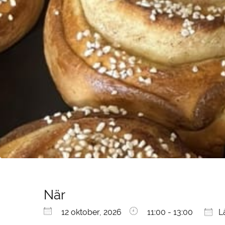
När
Ladda ner ICS
Google Kalender
iCalendar
Office 365
Outlook Live
12 oktober, 2026
11:00 - 13:00
Lä