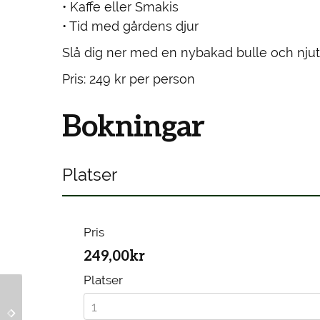
• Kaffe eller Smakis
• Tid med gårdens djur
Slå dig ner med en nybakad bulle och njut
Pris: 249 kr per person
Bokningar
Platser
Pris
249,00kr
Platser
Swedish Fika & Farm
Swedish Fika & Farm
Experience –
Experience –