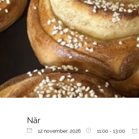
När
Ladda ner ICS
Google Kalender
iCalendar
Office 365
Outlook Live
12 november, 2026
11:00 - 13:00