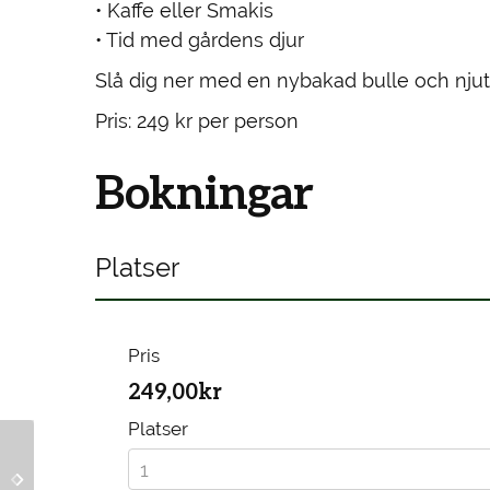
• Kaffe eller Smakis
• Tid med gårdens djur
Slå dig ner med en nybakad bulle och njut
Pris: 249 kr per person
Bokningar
Platser
Pris
249,00kr
Platser
Swedish Fika & Farm
Swedish Fika & Farm
Experience –
Experience –