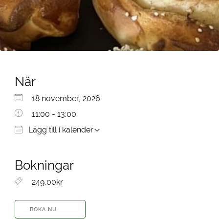
När
Ladda ner ICS
Google Kalender
iCalendar
Office 365
Outlook Live
18 november, 2026
11:00 - 13:00
Lägg till i kalender
Bokningar
249,00kr
BOKA NU