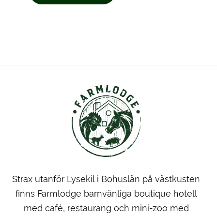
Strax utanför Lysekil i Bohuslän på västkusten
finns Farmlodge barnvänliga boutique hotell
med café, restaurang och mini-zoo med