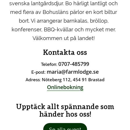
svenska lantgårdsdjur. Bo härligt lantligt och
med flera av Bohusläns pärlor en kort biltur
bort. Vi arrangerar barnkalas, bröllop,
konferenser, BBQ-kvällar och mycket mer.
Välkommen ut på landet!
Kontakta oss
0707-485799
Telefon:
maria@farmlodge.se
E-post:
Nöteberg 112, 454 91 Brastad
Adress:
Onlinebokning
Upptäck allt spännande som
händer hos oss!
Se alla event