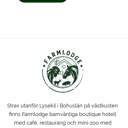
Strax utanför Lysekil i Bohuslän på västkusten
finns Farmlodge barnvänliga boutique hotell
med café, restaurang och mini-zoo med