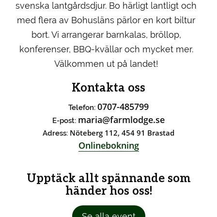
svenska lantgårdsdjur. Bo härligt lantligt och
med flera av Bohusläns pärlor en kort biltur
bort. Vi arrangerar barnkalas, bröllop,
konferenser, BBQ-kvällar och mycket mer.
Välkommen ut på landet!
Kontakta oss
0707-485799
Telefon:
maria@farmlodge.se
E-post:
Nöteberg 112, 454 91 Brastad
Adress:
Onlinebokning
Upptäck allt spännande som
händer hos oss!
Se alla event