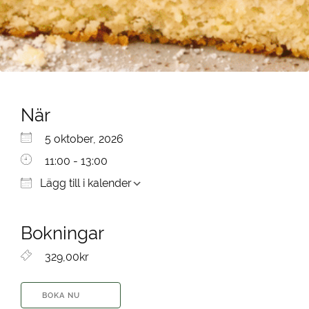
När
Ladda ner ICS
Google Kalender
iCalendar
Office 365
Outlook Live
5 oktober, 2026
11:00 - 13:00
Lägg till i kalender
Bokningar
329,00kr
BOKA NU