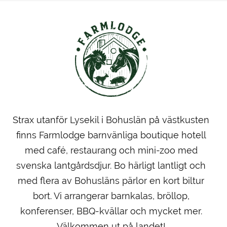
Strax utanför Lysekil i Bohuslän på västkusten
finns Farmlodge barnvänliga boutique hotell
med café, restaurang och mini-zoo med
svenska lantgårdsdjur. Bo härligt lantligt och
med flera av Bohusläns pärlor en kort biltur
bort. Vi arrangerar barnkalas, bröllop,
konferenser, BBQ-kvällar och mycket mer.
Välkommen ut på landet!