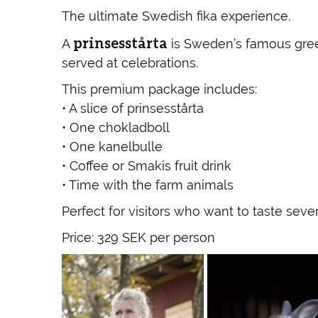
The ultimate Swedish fika experience.
prinsesstårta
A
is Sweden’s famous green
served at celebrations.
This premium package includes:
• A slice of prinsesstårta
• One chokladboll
• One kanelbulle
• Coffee or Smakis fruit drink
• Time with the farm animals
Perfect for visitors who want to taste seve
Price: 329 SEK per person