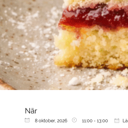
När
Ladda ner ICS
Google Kalender
iCalendar
Office 365
Outlook Live
8 oktober, 2026
11:00 - 13:00
Läg