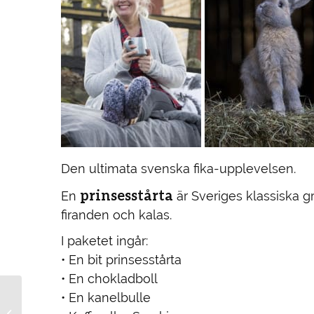
Den ultimata svenska fika-upplevelsen.
prinsesstårta
En
är Sveriges klassiska g
firanden och kalas.
I paketet ingår:
• En bit prinsesstårta
• En chokladboll
• En kanelbulle
Swedish Fika & Farm
Experience –