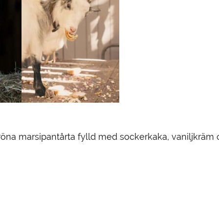
röna marsipantårta fylld med sockerkaka, vaniljkräm o