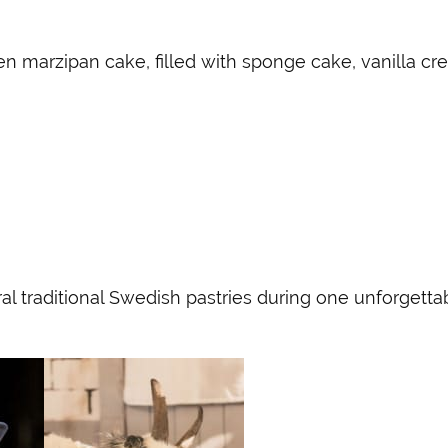
 marzipan cake, filled with sponge cake, vanilla cr
ral traditional Swedish pastries during one unforgettab