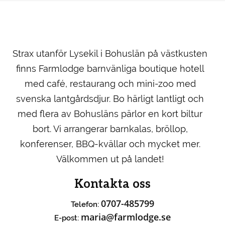
Strax utanför Lysekil i Bohuslän på västkusten
finns Farmlodge barnvänliga boutique hotell
med café, restaurang och mini-zoo med
svenska lantgårdsdjur. Bo härligt lantligt och
med flera av Bohusläns pärlor en kort biltur
bort. Vi arrangerar barnkalas, bröllop,
konferenser, BBQ-kvällar och mycket mer.
Välkommen ut på landet!
Kontakta oss
0707-485799
Telefon:
maria@farmlodge.se
E-post: