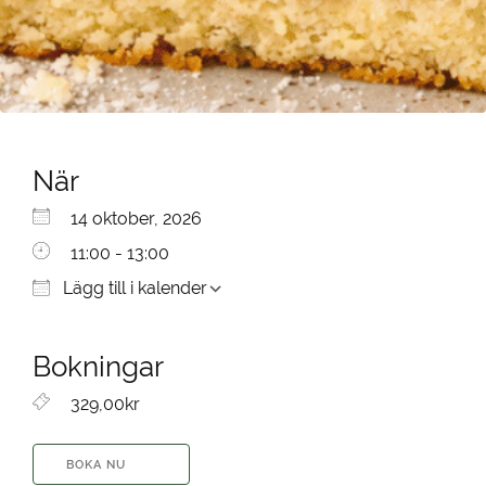
När
Ladda ner ICS
Google Kalender
iCalendar
Office 365
Outlook Live
14 oktober, 2026
11:00 - 13:00
Lägg till i kalender
Bokningar
329,00kr
BOKA NU