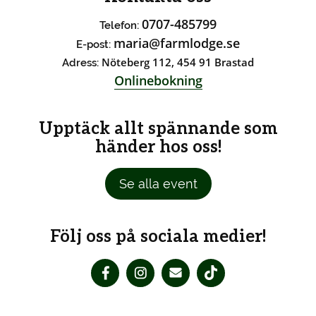
0707-485799
Telefon:
maria@farmlodge.se
E-post:
Nöteberg 112, 454 91 Brastad
Adress:
Onlinebokning
Upptäck allt spännande som
händer hos oss!
Se alla event
Följ oss på sociala medier!