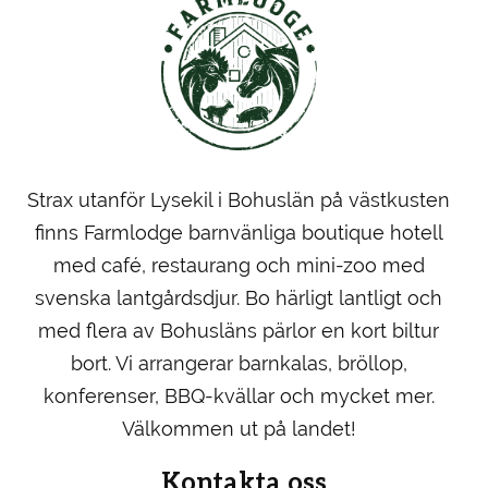
Strax utanför Lysekil i Bohuslän på västkusten
finns Farmlodge barnvänliga boutique hotell
med café, restaurang och mini-zoo med
svenska lantgårdsdjur. Bo härligt lantligt och
med flera av Bohusläns pärlor en kort biltur
bort. Vi arrangerar barnkalas, bröllop,
konferenser, BBQ-kvällar och mycket mer.
Välkommen ut på landet!
Kontakta oss