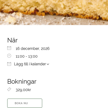
När
Ladda ner ICS
Google Kalender
iCalendar
Office 365
Outlook Live
16 december, 2026
11:00 - 13:00
Lägg till i kalender
Bokningar
329,00kr
BOKA NU