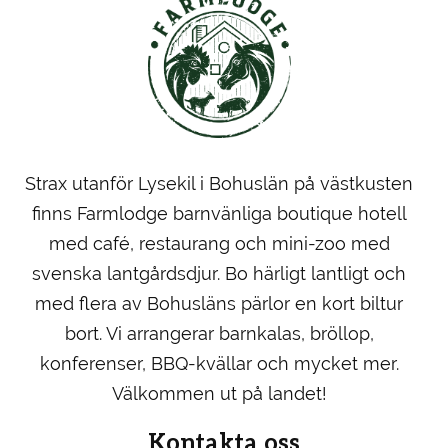
Strax utanför Lysekil i Bohuslän på västkusten
finns Farmlodge barnvänliga boutique hotell
med café, restaurang och mini-zoo med
svenska lantgårdsdjur. Bo härligt lantligt och
med flera av Bohusläns pärlor en kort biltur
bort. Vi arrangerar barnkalas, bröllop,
konferenser, BBQ-kvällar och mycket mer.
Välkommen ut på landet!
Kontakta oss