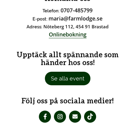
0707-485799
Telefon:
maria@farmlodge.se
E-post:
Nöteberg 112, 454 91 Brastad
Adress:
Onlinebokning
Upptäck allt spännande som
händer hos oss!
Se alla event
Följ oss på sociala medier!