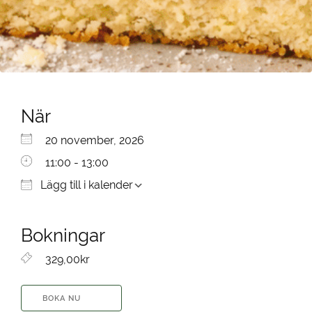
När
Ladda ner ICS
Google Kalender
iCalendar
Office 365
Outlook Live
20 november, 2026
11:00 - 13:00
Lägg till i kalender
Bokningar
329,00kr
BOKA NU