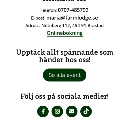
0707-485799
Telefon:
maria@farmlodge.se
E-post:
Nöteberg 112, 454 91 Brastad
Adress:
Onlinebokning
Upptäck allt spännande som
händer hos oss!
Se alla event
Följ oss på sociala medier!