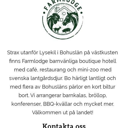
Strax utanför Lysekil i Bohuslän på västkusten
finns Farmlodge barnvänliga boutique hotell
med café, restaurang och mini-zoo med
svenska lantgårdsdjur. Bo härligt lantligt och
med flera av Bohusläns pärlor en kort biltur
bort. Vi arrangerar barnkalas, bröllop,
konferenser, BBQ-kvällar och mycket mer.
Välkommen ut på landet!
Kontakta oss