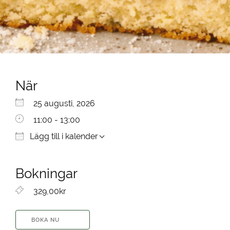
När
Ladda ner ICS
Google Kalender
iCalendar
Office 365
Outlook Live
25 augusti, 2026
11:00 - 13:00
Lägg till i kalender
Bokningar
329,00kr
BOKA NU