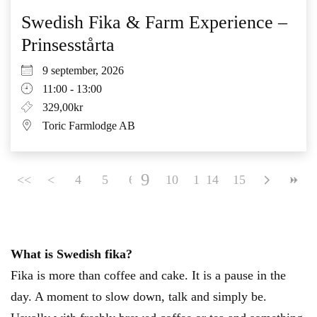
Swedish Fika & Farm Experience –
Prinsesstårta
9 september, 2026
11:00 - 13:00
329,00kr
Toric Farmlodge AB
9
<<
<
4
5
6
7
10
8
11
14
12
15
13
What is Swedish fika?
Fika is more than coffee and cake. It is a pause in the
day. A moment to slow down, talk and simply be.