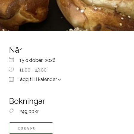
När
Ladda ner ICS
Google Kalender
iCalendar
Office 365
Outlook Live
15 oktober, 2026
11:00 - 13:00
Lägg till i kalender
Bokningar
249,00kr
BOKA NU