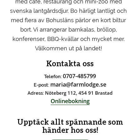
med café, restaurang och mini-zoo med
svenska lantgårdsdjur. Bo härligt lantligt och
med flera av Bohusläns pärlor en kort biltur
bort. Vi arrangerar barnkalas, bröllop,
konferenser, BBQ-kvällar och mycket mer.
Välkommen ut på landet!
Kontakta oss
0707-485799
Telefon:
maria@farmlodge.se
E-post:
Nöteberg 112, 454 91 Brastad
Adress:
Onlinebokning
Upptäck allt spännande som
händer hos oss!