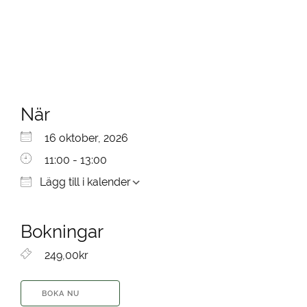
När
Ladda ner ICS
Google Kalender
iCalendar
Office 365
Outlook Live
16 oktober, 2026
11:00 - 13:00
Lägg till i kalender
Bokningar
249,00kr
BOKA NU