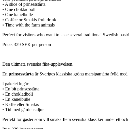
• A slice of prinsesstårta
• One chokladboll
• One kanelbulle
• Coffee or Smakis fruit drink
• Time with the farm animals
Perfect for visitors who want to taste several traditional Swedish pastr
Price: 329 SEK per person
Den ultimata svenska fika-upplevelsen.
En
prinsesstårta
är Sveriges klassiska gröna marsipantårta fylld med 
I paketet ingår:
• En bit prinsesstårta
• En chokladboll
• En kanelbulle
• Kaffe eller Smakis
• Tid med gårdens djur
Perfekt för gäster som vill smaka flera svenska klassiker under ett o