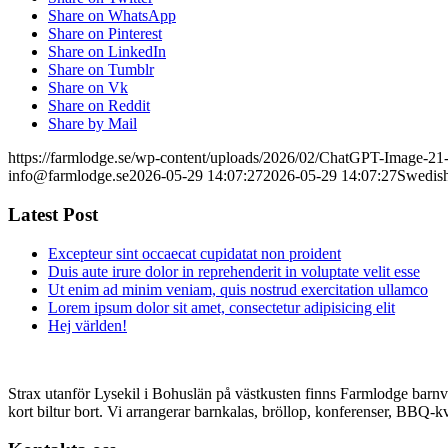
Share on WhatsApp
Share on Pinterest
Share on LinkedIn
Share on Tumblr
Share on Vk
Share on Reddit
Share by Mail
https://farmlodge.se/wp-content/uploads/2026/02/ChatGPT-Image-2
info@farmlodge.se
2026-05-29 14:07:27
2026-05-29 14:07:27
Swedish
Latest Post
Excepteur sint occaecat cupidatat non proident
Duis aute irure dolor in reprehenderit in voluptate velit esse
Ut enim ad minim veniam, quis nostrud exercitation ullamco
Lorem ipsum dolor sit amet, consectetur adipisicing elit
Hej världen!
Strax utanför Lysekil i Bohuslän på västkusten finns Farmlodge barnvä
kort biltur bort. Vi arrangerar barnkalas, bröllop, konferenser, BBQ