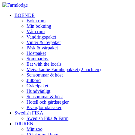
BOENDE
Boka rum
Min bokning
Våra rum
Vandringspaket
Vinter & lovpaket
Påsk & vårpaket
Höstpaket
Sommarlov
Eat with the locals
Meivakantie Familiepakket (2 nachten)
Sensommar & höst
Julbord
Cykelpaket
Hundvänligt
Sensommar & höst
Hotell och gårdsregler
Kvarglömda saker
Swedish FIKA
Swedish Fika & Farm
DJUREN
Minizoo
Vi letar nytt hem