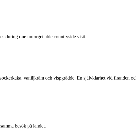
ies during one unforgettable countryside visit.
sockerkaka, vaniljkräm och vispgrädde. En självklarhet vid firanden oc
ch samma besök på landet.