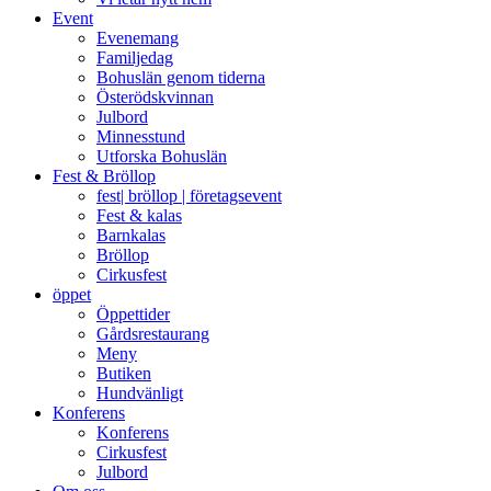
Event
Evenemang
Familjedag
Bohuslän genom tiderna
Österödskvinnan
Julbord
Minnesstund
Utforska Bohuslän
Fest & Bröllop
fest| bröllop | företagsevent
Fest & kalas
Barnkalas
Bröllop
Cirkusfest
öppet
Öppettider
Gårdsrestaurang
Meny
Butiken
Hundvänligt
Konferens
Konferens
Cirkusfest
Julbord