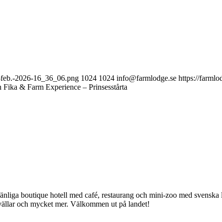
1-feb.-2026-16_36_06.png
1024
1024
info@farmlodge.se
https://farm
 Fika & Farm Experience – Prinsesstårta
nliga boutique hotell med café, restaurang och mini-zoo med svenska la
-kvällar och mycket mer. Välkommen ut på landet!