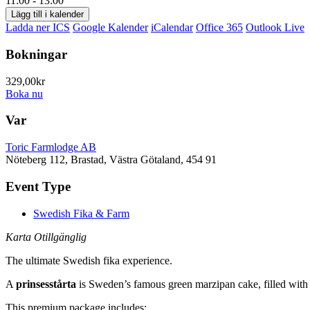
11:00 - 13:00
Lägg till i kalender
Ladda ner ICS
Google Kalender
iCalendar
Office 365
Outlook Live
Bokningar
329,00kr
Boka nu
Var
Toric Farmlodge AB
Nöteberg 112, Brastad, Västra Götaland, 454 91
Event Type
Swedish Fika & Farm
Karta Otillgänglig
The ultimate Swedish fika experience.
A
prinsesstårta
is Sweden’s famous green marzipan cake, filled with 
This premium package includes: