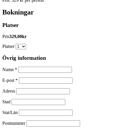
Pris: 329 kr per person
Bokningar
Platser
Pris
329,00kr
Platser
Övrig information
Namn
*
E-post
*
Adress
Stad
Stat/Län
Postnummer