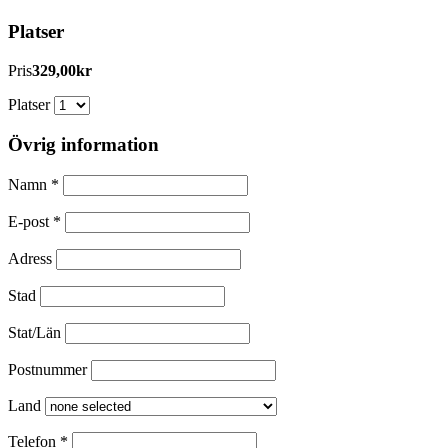
Platser
Pris
329,00kr
Platser
Övrig information
Namn
*
E-post
*
Adress
Stad
Stat/Län
Postnummer
Land
Telefon
*