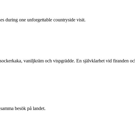
ies during one unforgettable countryside visit.
sockerkaka, vaniljkräm och vispgrädde. En självklarhet vid firanden oc
ch samma besök på landet.