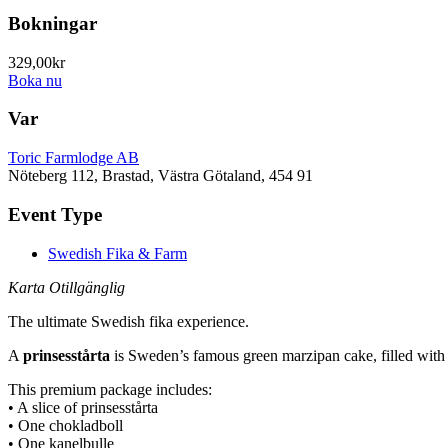
Bokningar
329,00kr
Boka nu
Var
Toric Farmlodge AB
Nöteberg 112, Brastad, Västra Götaland, 454 91
Event Type
Swedish Fika & Farm
Karta Otillgänglig
The ultimate Swedish fika experience.
A
prinsesstårta
is Sweden’s famous green marzipan cake, filled with 
This premium package includes:
• A slice of prinsesstårta
• One chokladboll
• One kanelbulle