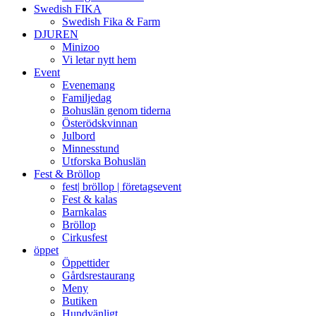
Swedish FIKA
Swedish Fika & Farm
DJUREN
Minizoo
Vi letar nytt hem
Event
Evenemang
Familjedag
Bohuslän genom tiderna
Österödskvinnan
Julbord
Minnesstund
Utforska Bohuslän
Fest & Bröllop
fest| bröllop | företagsevent
Fest & kalas
Barnkalas
Bröllop
Cirkusfest
öppet
Öppettider
Gårdsrestaurang
Meny
Butiken
Hundvänligt