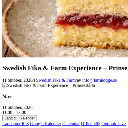
Swedish Fika & Farm Experience – Prinse
11 oktober, 2026
/
i
Swedish Fika & Farm
/
av
info@farmlodge.se
När
11 oktober, 2026
11:00 - 13:00
Lägg till i kalender
Ladda ner ICS
Google Kalender
iCalendar
Office 365
Outlook Live