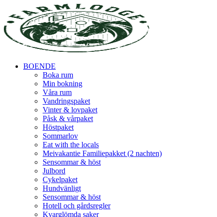
BOENDE
Boka rum
Min bokning
Våra rum
Vandringspaket
Vinter & lovpaket
Påsk & vårpaket
Höstpaket
Sommarlov
Eat with the locals
Meivakantie Familiepakket (2 nachten)
Sensommar & höst
Julbord
Cykelpaket
Hundvänligt
Sensommar & höst
Hotell och gårdsregler
Kvarglömda saker