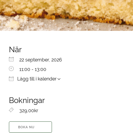
När
Ladda ner ICS
Google Kalender
iCalendar
Office 365
Outlook Live
22 september, 2026
11:00 - 13:00
Lägg till i kalender
Bokningar
329,00kr
BOKA NU