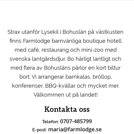
Strax utanför Lysekil i Bohuslän på västkusten
finns Farmlodge barnvänliga boutique hotell
med café, restaurang och mini-zoo med
svenska lantgårdsdjur. Bo härligt lantligt och
med flera av Bohusläns pärlor en kort biltur
bort. Vi arrangerar barnkalas, bröllop,
konferenser, BBQ-kvällar och mycket mer.
Välkommen ut på landet!
Kontakta oss
0707-485799
Telefon:
maria@farmlodge.se
E-post: