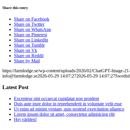
Share this entry
Share on Facebook
Share on Twitter
Share on WhatsApp
Share on Pinterest
Share on LinkedIn
Share on Tumblr
Share on Vk
Share on Reddit
Share by Mail
https://farmlodge.se/wp-content/uploads/2026/02/ChatGPT-Image-2
info@farmlodge.se
2026-05-29 14:07:27
2026-05-29 14:07:27
Swedish
Latest Post
Excepteur sint occaecat cupidatat non proident
Duis aute irure dolor in reprehenderit in voluptate velit esse
Ut enim ad minim veniam, quis nostrud exercitation ullamco
Lorem ipsum dolor sit amet, consectetur adipisicing elit
Hej världen!