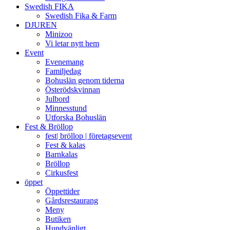
Swedish FIKA
Swedish Fika & Farm
DJUREN
Minizoo
Vi letar nytt hem
Event
Evenemang
Familjedag
Bohuslän genom tiderna
Österödskvinnan
Julbord
Minnesstund
Utforska Bohuslän
Fest & Bröllop
fest| bröllop | företagsevent
Fest & kalas
Barnkalas
Bröllop
Cirkusfest
öppet
Öppettider
Gårdsrestaurang
Meny
Butiken
Hundvänligt