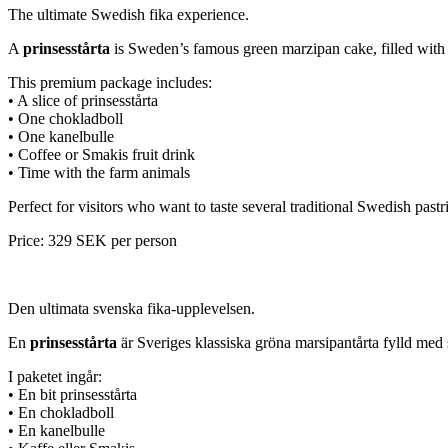
The ultimate Swedish fika experience.
A
prinsesstårta
is Sweden’s famous green marzipan cake, filled with 
This premium package includes:
• A slice of prinsesstårta
• One chokladboll
• One kanelbulle
• Coffee or Smakis fruit drink
• Time with the farm animals
Perfect for visitors who want to taste several traditional Swedish pastr
Price: 329 SEK per person
Den ultimata svenska fika-upplevelsen.
En
prinsesstårta
är Sveriges klassiska gröna marsipantårta fylld med 
I paketet ingår:
• En bit prinsesstårta
• En chokladboll
• En kanelbulle