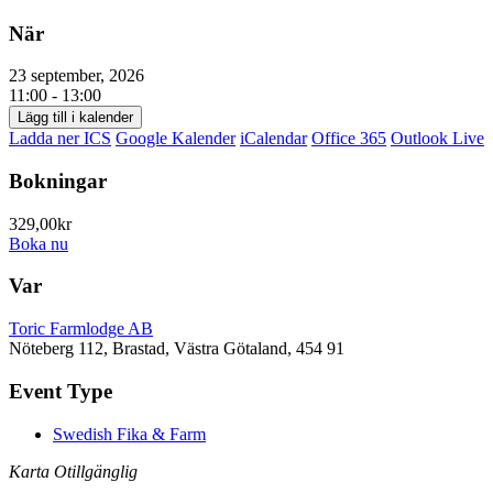
När
23 september, 2026
11:00 - 13:00
Lägg till i kalender
Ladda ner ICS
Google Kalender
iCalendar
Office 365
Outlook Live
Bokningar
329,00kr
Boka nu
Var
Toric Farmlodge AB
Nöteberg 112, Brastad, Västra Götaland, 454 91
Event Type
Swedish Fika & Farm
Karta Otillgänglig