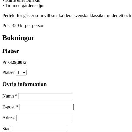
• Kaffe eller Smakis
• Tid med gårdens djur
Perfekt för gäster som vill smaka flera svenska klassiker under ett o
Pris: 329 kr per person
Bokningar
Platser
Pris
329,00kr
Platser
Övrig information
Namn
*
E-post
*
Adress
Stad