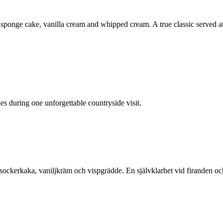
sponge cake, vanilla cream and whipped cream. A true classic served at
ies during one unforgettable countryside visit.
sockerkaka, vaniljkräm och vispgrädde. En självklarhet vid firanden oc