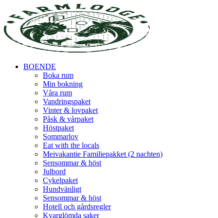
BOENDE
Boka rum
Min bokning
Våra rum
Vandringspaket
Vinter & lovpaket
Påsk & vårpaket
Höstpaket
Sommarlov
Eat with the locals
Meivakantie Familiepakket (2 nachten)
Sensommar & höst
Julbord
Cykelpaket
Hundvänligt
Sensommar & höst
Hotell och gårdsregler
Kvarglömda saker