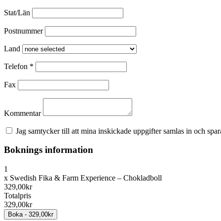
Stat/Län
Postnummer
Land
Telefon
*
Fax
Kommentar
Jag samtycker till att mina inskickade uppgifter samlas in och spara
Boknings information
1
x
Swedish Fika & Farm Experience – Chokladboll
329,00kr
Totalpris
329,00kr