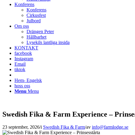
Konferens
Konferens
Cirkusfest
Julbord
Om oss
Drängen Peter
Hållbarhet
Lysekils lantliga insida
KONTAKT
facebook
Instagram
Email
tiktok
Hem- Engelsk
hoss oss
Menu
Menu
Swedish Fika & Farm Experience – Prinse
23 september, 2026
/
i
Swedish Fika & Farm
/
av
info@farmlodge.se