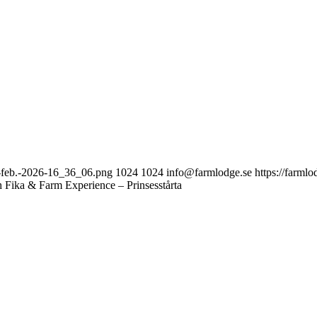
1-feb.-2026-16_36_06.png
1024
1024
info@farmlodge.se
https://farm
 Fika & Farm Experience – Prinsesstårta