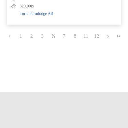
329,00kr
Toric Farmlodge AB
6
<
1
2
3
4
5
7
8
11
9
10
12