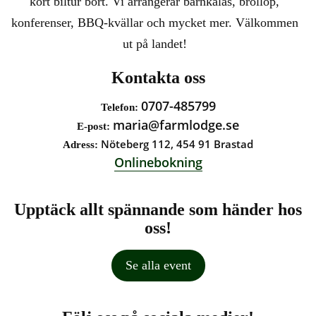
kort biltur bort. Vi arrangerar barnkalas, bröllop,
konferenser, BBQ-kvällar och mycket mer. Välkommen
ut på landet!
Kontakta oss
0707-485799
Telefon:
maria@farmlodge.se
E-post:
Nöteberg 112, 454 91 Brastad
Adress:
Onlinebokning
Upptäck allt spännande som händer hos
oss!
Se alla event