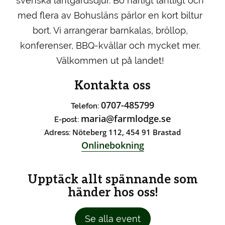
svenska lantgårdsdjur. Bo härligt lantligt och
med flera av Bohusläns pärlor en kort biltur
bort. Vi arrangerar barnkalas, bröllop,
konferenser, BBQ-kvällar och mycket mer.
Välkommen ut på landet!
Kontakta oss
0707-485799
Telefon:
maria@farmlodge.se
E-post:
Nöteberg 112, 454 91 Brastad
Adress:
Onlinebokning
Upptäck allt spännande som
händer hos oss!
Se alla event