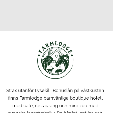
Strax utanför Lysekil i Bohuslän på västkusten
finns Farmlodge barnvänliga boutique hotell
med café, restaurang och mini-zoo med