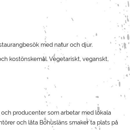
estaurangbesök med natur och djur.
er och kostönskemål. Vegetariskt, veganskt,
ger och producenter som arbetar med lokala
rantörer och låta Bohusläns smaker ta plats på