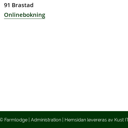
91 Brastad
Onlinebokning
© Farmlodge
|
Administration
|
Hemsidan levereras av Kust I