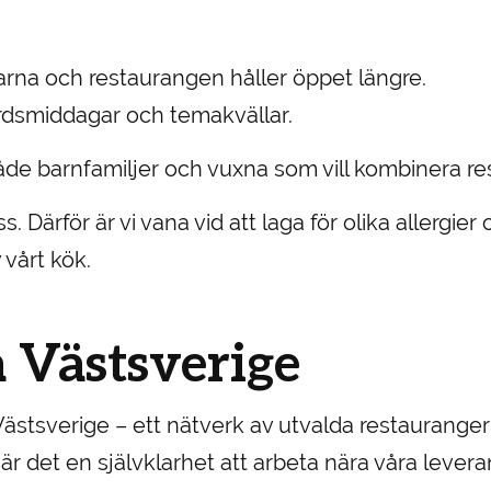
rna och restaurangen håller öppet längre.
 gårdsmiddagar och temakvällar.
åde barnfamiljer och vuxna som vill kombinera r
ss. Därför är vi vana vid att laga för olika allergi
 vårt kök.
 Västsverige
å Västsverige – ett nätverk av utvalda restauran
 är det en självklarhet att arbeta nära våra leve