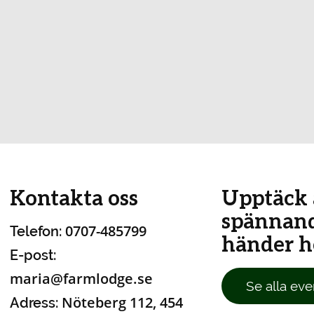
Kontakta oss
Upptäck 
spännan
0707-485799
Telefon:
händer ho
E-post:
maria@farmlodge.se
Se alla eve
Nöteberg 112, 454
Adress: