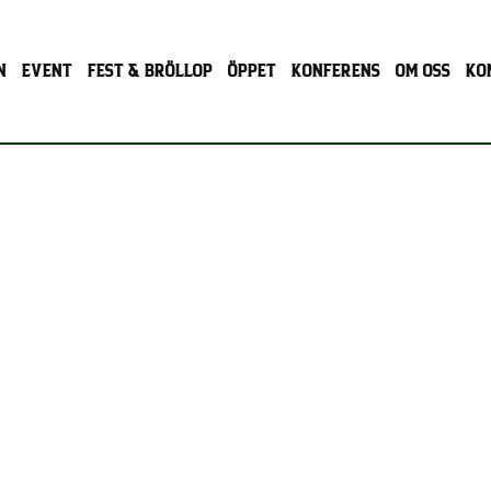
N
EVENT
FEST & BRÖLLOP
ÖPPET
KONFERENS
OM OSS
KO
GÅRDSRESTAURAN