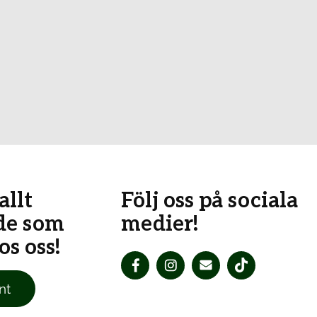
allt
Följ oss på sociala
de som
medier!
s oss!
nt