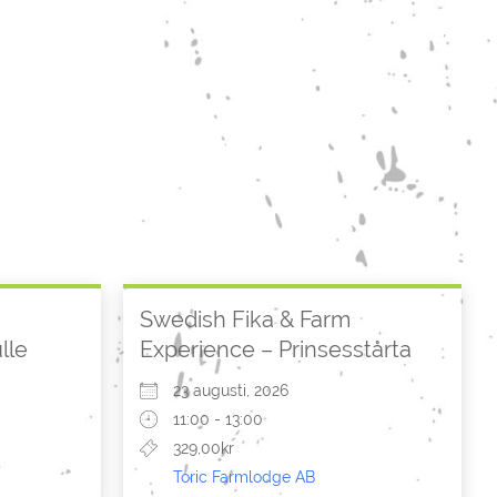
Swedish Fika & Farm
lle
Experience – Prinsesstårta
23 augusti, 2026
11:00 - 13:00
329,00kr
Toric Farmlodge AB