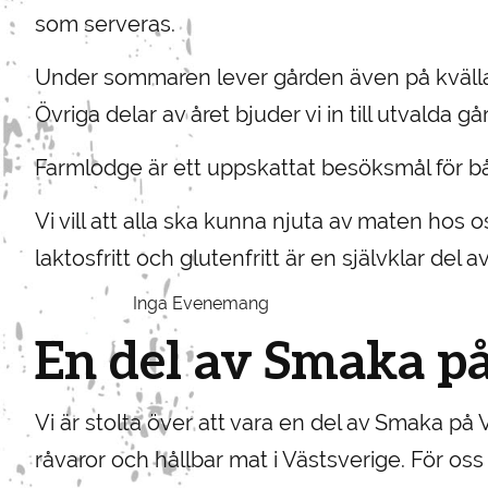
som serveras.
Under sommaren lever gården även på kvälla
Övriga delar av året bjuder vi in till utvalda
Farmlodge är ett uppskattat besöksmål för b
Vi vill att alla ska kunna njuta av maten hos o
laktosfritt och glutenfritt är en självklar del av
Inga Evenemang
En del av Smaka på
Vi är stolta över att vara en del av Smaka p
råvaror och hållbar mat i Västsverige. För oss