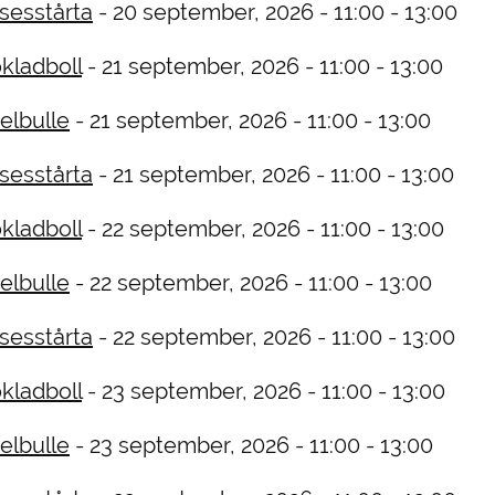
sesstårta
- 20 september, 2026 - 11:00 - 13:00
kladboll
- 21 september, 2026 - 11:00 - 13:00
elbulle
- 21 september, 2026 - 11:00 - 13:00
sesstårta
- 21 september, 2026 - 11:00 - 13:00
kladboll
- 22 september, 2026 - 11:00 - 13:00
elbulle
- 22 september, 2026 - 11:00 - 13:00
sesstårta
- 22 september, 2026 - 11:00 - 13:00
kladboll
- 23 september, 2026 - 11:00 - 13:00
elbulle
- 23 september, 2026 - 11:00 - 13:00