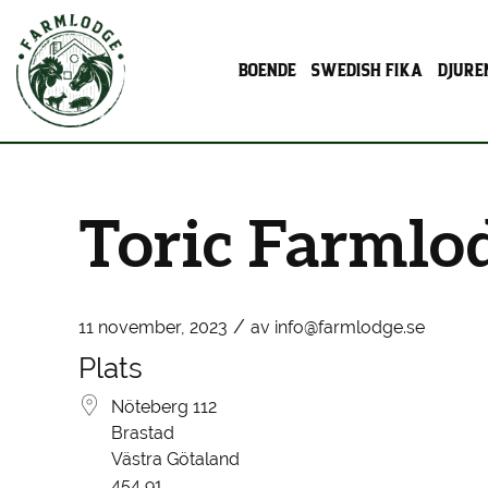
BOENDE
SWEDISH FIKA
DJURE
Toric Farmlo
/
11 november, 2023
av
info@farmlodge.se
Plats
Nöteberg 112
Brastad
Västra Götaland
454 91