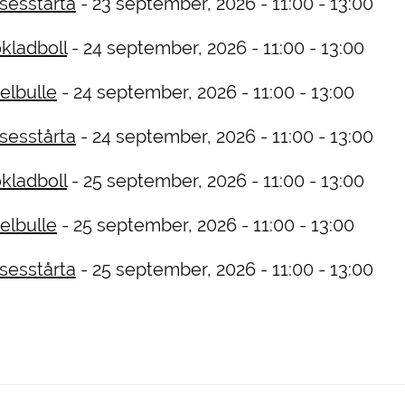
sesstårta
- 23 september, 2026 - 11:00 - 13:00
kladboll
- 24 september, 2026 - 11:00 - 13:00
elbulle
- 24 september, 2026 - 11:00 - 13:00
sesstårta
- 24 september, 2026 - 11:00 - 13:00
kladboll
- 25 september, 2026 - 11:00 - 13:00
elbulle
- 25 september, 2026 - 11:00 - 13:00
sesstårta
- 25 september, 2026 - 11:00 - 13:00