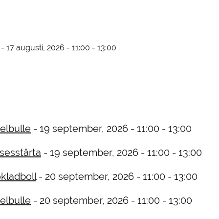
- 17 augusti, 2026 - 11:00 - 13:00
elbulle
- 19 september, 2026 - 11:00 - 13:00
sesstårta
- 19 september, 2026 - 11:00 - 13:00
kladboll
- 20 september, 2026 - 11:00 - 13:00
elbulle
- 20 september, 2026 - 11:00 - 13:00