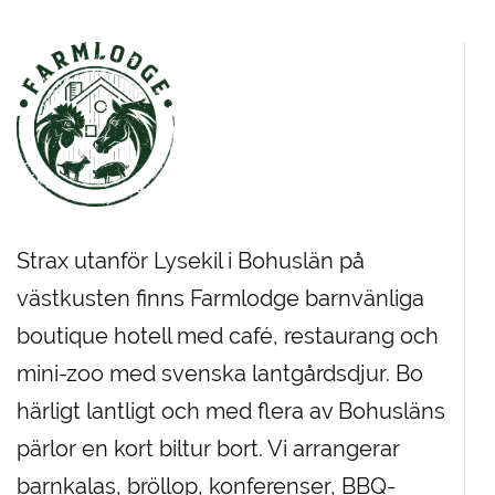
Strax utanför Lysekil i Bohuslän på
västkusten finns Farmlodge barnvänliga
boutique hotell med café, restaurang och
mini-zoo med svenska lantgårdsdjur. Bo
härligt lantligt och med flera av Bohusläns
pärlor en kort biltur bort. Vi arrangerar
barnkalas, bröllop, konferenser, BBQ-