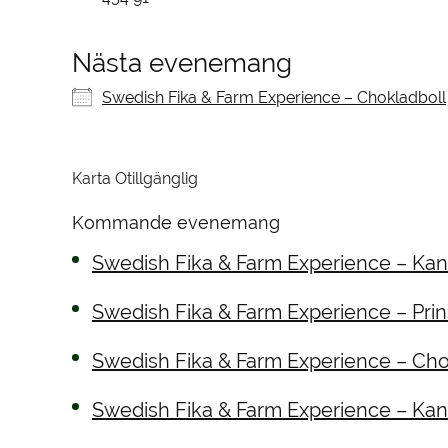
Nästa evenemang
Swedish Fika & Farm Experience – Chokladboll
Karta Otillgänglig
Kommande evenemang
Swedish Fika & Farm Experience – Kan
Swedish Fika & Farm Experience – Prin
Swedish Fika & Farm Experience – Cho
Swedish Fika & Farm Experience – Kan